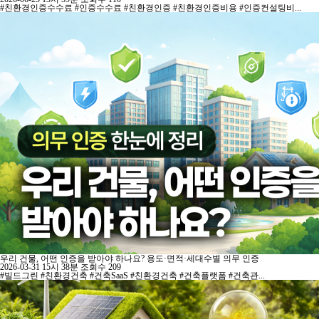
#친환경인증수수료 #인증수수료 #친환경인증 #친환경인증비용 #인증컨설팅비...
우리 건물, 어떤 인증을 받아야 하나요? 용도·면적·세대수별 의무 인증
2026-03-31 15시 38분
조회수 209
#빌드그린 #친환경건축 #건축SaaS #친환경건축 #건축플랫폼 #건축관...