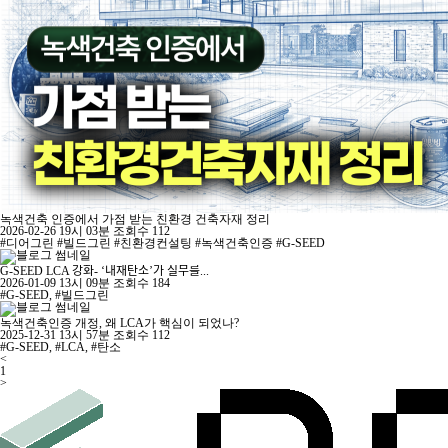
녹색건축 인증에서 가점 받는 친환경 건축자재 정리
2026-02-26 19시 03분
조회수 112
#디어그린 #빌드그린 #친환경컨설팅 #녹색건축인증 #G-SEED
G-SEED LCA 강화- ‘내재탄소’가 실무를...
2026-01-09 13시 09분
조회수 184
#G-SEED, #빌드그린
녹색건축인증 개정, 왜 LCA가 핵심이 되었나?
2025-12-31 13시 57분
조회수 112
#G-SEED, #LCA, #탄소
<
1
>