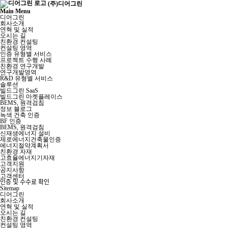
(주)디어그린
Main Menu
디어그린
회사소개
연혁 및 실적
오시는 길
친환경 컨설팅
컨설팅 영역
인증 유형별 서비스
프로젝트 수행 사례
친환경 연구개발
연구개발영역
R&D 유형별 서비스
솔루션
빌드그린 SaaS
빌드그린 마켓플레이스
BEMS, 원격검침
정보 블로그
녹색 건축 인증
BF 인증
BEMS, 원격검침
신재생에너지 설비
제로에너지건축물인증
에너지절약계획서
친환경 자재
고효율에너지기자재
고객지원
공지사항
고객센터
인증 및 수수료 확인
Sitemap
디어그린
회사소개
연혁 및 실적
오시는 길
친환경 컨설팅
컨설팅 영역