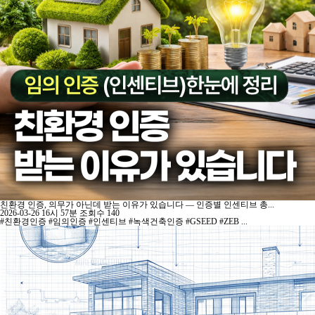
친환경 인증, 의무가 아닌데 받는 이유가 있습니다 — 인증별 인센티브 총...
2026-03-26 16시 57분
조회수 140
#친환경인증 #임의인증 #인센티브 #녹색건축인증 #GSEED #ZEB ...