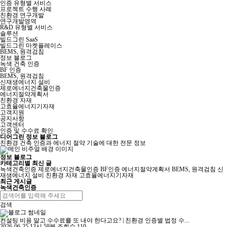
인증 유형별 서비스
프로젝트 수행 사례
친환경 연구개발
연구개발영역
R&D 유형별 서비스
솔루션
빌드그린 SaaS
빌드그린 마켓플레이스
BEMS, 원격검침
정보 블로그
녹색 건축 인증
BF 인증
BEMS, 원격검침
신재생에너지 설비
제로에너지건축물인증
에너지절약계획서
친환경 자재
고효율에너지기자재
고객지원
공지사항
고객센터
인증 및 수수료 확인
디어그린 정보 블로그
친환경 건축 인증과 에너지 절약 기술에 대한 전문 정보
정보 블로그
카테고리별 최신 글
녹색건축인증
제로에너지건축물인증
BF인증
에너지절약계획서
BEMS, 원격검침
신
재생에너지 설비
친환경 자재
고효율에너지기자재
최근 게시글
녹색건축인증
검색
컨설팅 비용 말고 수수료를 또 내야 한다고요? | 친환경 인증별 법정 수...
2026-06-25 13시 59분
조회수 110