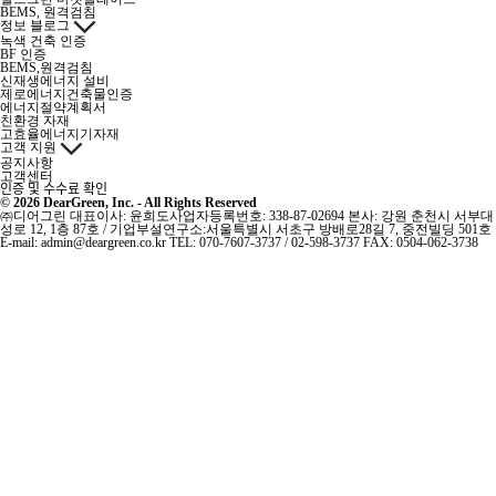
BEMS, 원격검침
정보 블로그
녹색 건축 인증
BF 인증
BEMS,원격검침
신재생에너지 설비
제로에너지건축물인증
에너지절약계획서
친환경 자재
고효율에너지기자재
고객 지원
공지사항
고객센터
인증 및 수수료 확인
© 2026 DearGreen, Inc. - All Rights Reserved
㈜디어그린
대표이사: 윤희도
사업자등록번호: 338-87-02694
본사: 강원 춘천시 서부대
성로 12, 1층 87호 / 기업부설연구소:서울특별시 서초구 방배로28길 7, 중전빌딩 501호
E-mail: admin@deargreen.co.kr
TEL: 070-7607-3737 / 02-598-3737
FAX: 0504-062-3738