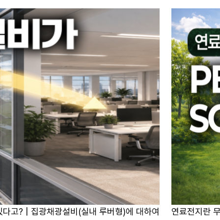
다고? | 집광채광설비(실내 루버형)에 대하여
연료전지란 무엇