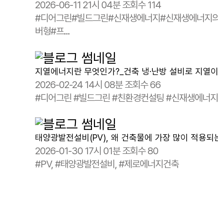
2026-06-11 21시 04분
조회수 114
#디어그린#빌드그린#신재생에너지#신재생에너지
버형#프...
지열에너지란 무엇인가?_건축 냉·난방 설비로 지열이
2026-02-24 14시 08분
조회수 66
#디어그린 #빌드그린 #친환경컨설팅 #신재생에너
태양광발전설비(PV), 왜 건축물에 가장 많이 적용
2026-01-30 17시 01분
조회수 80
#PV, #태양광발전설비, #제로에너지건축