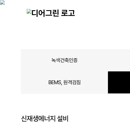
디
친
어
환
(주)
그
경
디
린
건
어
정
축
그
보
인
린
블
증
카
로
과
테
녹색건축인증
그
에
고
너
리
BEMS, 원격검침
지
별
절
최
약
신
기
글
술
최
신재생에너지 설비
에
근