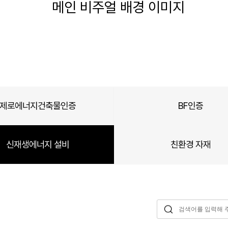
Main
Menu
디어그린
친환경 컨설팅
친환경 연구개발
제로에너지건축물인증
BF인증
정보 블로그
신재생에너지 설비
친환경 자재