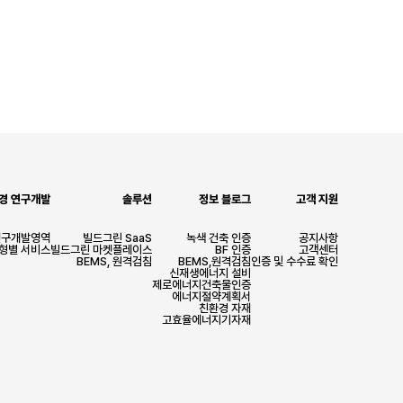
경 연구개발
솔루션
정보 블로그
고객 지원
연구개발영역
빌드그린 SaaS
녹색 건축 인증
공지사항
유형별 서비스
빌드그린 마켓플레이스
BF 인증
고객센터
BEMS, 원격검침
BEMS,원격검침
인증 및 수수료 확인
신재생에너지 설비
제로에너지건축물인증
에너지절약계획서
친환경 자재
고효율에너지기자재