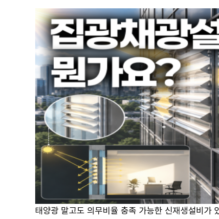
대
게
한
시
전
글
문
정
보
태양광 말고도 의무비율 충족 가능한 신재생설비가 있