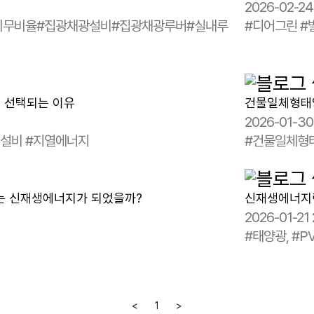
2026-02-24
의무비율#집광채광설비#집광채광루버#실내루
#디어그린 #
 선택되는 이유
건물일체형태양
2026-01-3
지설비 #지열에너지
#건물일체형태
되는 신재생에너지가 되었을까?
신재생에너지란
2026-01-21
#태양광, #PV
<
1
>