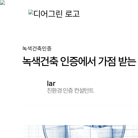
디
친
어
환
(주)
그
경
디
린
건
어
정
축
그
보
인
린
녹색건축인증
블
증
녹색건축 인증에서 가점 받는
로
과
그
에
너
lar
지
친환경 인증 컨설턴트
절
약
기
술
에