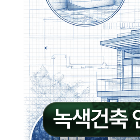
대
한
전
문
정
보