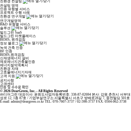
친환경 컨설팅
컨설팅 영역
인증 유형별 서비스
프로젝트 수행 사례
친환경 연구개발
연구개발영역
R&D 유형별 서비스
솔루션
빌드그린 SaaS
빌드그린 마켓플레이스
BEMS, 원격검침
정보 블로그
녹색 건축 인증
BF 인증
BEMS,원격검침
신재생에너지 설비
제로에너지건축물인증
에너지절약계획서
친환경 자재
고효율에너지기자재
고객 지원
공지사항
고객센터
인증 및 수수료 확인
© 2026 DearGreen, Inc. - All Rights Reserved
㈜디어그린
대표이사: 윤희도
사업자등록번호: 338-87-02694
본사: 강원 춘천시 서부대
성로 12, 1층 87호 / 기업부설연구소:서울특별시 서초구 방배로28길 7, 중전빌딩 501호
E-mail: admin@deargreen.co.kr
TEL: 070-7607-3737 / 02-598-3737
FAX: 0504-062-3738