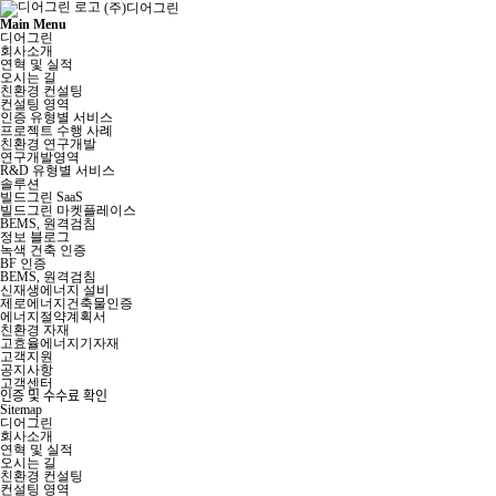
(주)디어그린
Main Menu
디어그린
회사소개
연혁 및 실적
오시는 길
친환경 컨설팅
컨설팅 영역
인증 유형별 서비스
프로젝트 수행 사례
친환경 연구개발
연구개발영역
R&D 유형별 서비스
솔루션
빌드그린 SaaS
빌드그린 마켓플레이스
BEMS, 원격검침
정보 블로그
녹색 건축 인증
BF 인증
BEMS, 원격검침
신재생에너지 설비
제로에너지건축물인증
에너지절약계획서
친환경 자재
고효율에너지기자재
고객지원
공지사항
고객센터
인증 및 수수료 확인
Sitemap
디어그린
회사소개
연혁 및 실적
오시는 길
친환경 컨설팅
컨설팅 영역