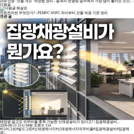
ZEB 인증 ‘건물 개요’ 작성법 정리 - 설계사·컨설팅 실무에서 가장 많이 틀리는 포인트까지
다음글
연료전지란 무엇인가? - PEMFC·SOFC 차이부터 건물 적용 기준 정리
연관 글
태양광 말고도 의무비율 충족 가능한 신재생설비가 있다고? | 집광채광설비...
2026-06-11 21시 04분
조회수 114
#디어그린#빌드그린#신재생에너지#신재생에너지의무비율#집광채광설비#집광채
광...