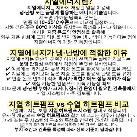
지열에너지란?
지열에너지
는 지하에 저장된 열을 이용해
냉·난방 또는 급탕에 활용하는 에너지 기술
입니다.
지표면 가까운 땅속의 온도는
연중 약
10~20℃ 수준
으로 비교적 일정하고,
지하 깊은 곳은
80℃ 이상
을 유지하는 특성을 가지고 있습니다.
이러한
지중 온도의 안정성
을 활용해
외부 기온 변화에 크게 영향을 받지 않는 냉·난방이 가능하다는 점이
지열에너지의 가장 큰 특징입니다.
지열에너지가 냉·난방에 적합한 이유
지열에너지는 단순히 친환경이어서 선택되는 설비라기보다는
운영 안정성
측면에서 강점이 뚜렷한 설비입니다.
✔️ 여름에는 외기보다 낮은 지중 온도를 활용해 냉방 효율 확보
✔️ 겨울에는 외기보다 높은 지중 온도를 활용해 난방 효율 유지
✔️ 연중 온도 변화가 적어
혹서기·혹한기에도 성능 저하가 적음
✔️ 재생 가능한 열원으로 지속 가능성 확보
이 때문에
냉·난방 부하가 크거나, 장시간 운영이 필요한 건축물에서
지열 시스템이 자주 검토됩니다.
지열 히트펌프 vs 수열 히트펌프 비교
지열에너지는 보통
지열 히트펌프 시스템
형태로 적용되며,
유사한 개념으로
수열 히트펌프
와 함께 비교되는 경우가 많습니다.
아래 표는 두 시스템의 구조와 특성을 간단히 정리한 내용입니다.
부지 조건과 건축물 특성에 따라 선택 기준이 달라집니다.