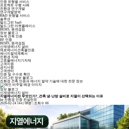
인증 유형별 서비스
프로젝트 수행 사례
친환경 연구개발
연구개발영역
R&D 유형별 서비스
솔루션
빌드그린 SaaS
빌드그린 마켓플레이스
BEMS, 원격검침
정보 블로그
녹색 건축 인증
BF 인증
BEMS, 원격검침
신재생에너지 설비
제로에너지건축물인증
에너지절약계획서
친환경 자재
고효율에너지기자재
고객지원
공지사항
고객센터
인증 및 수수료 확인
디어그린 정보 블로그
친환경 건축 인증과 에너지 절약 기술에 대한 전문 정보
정보 블로그
신재생에너지 설비
지열에너지란 무엇인가?_건축 냉·난방 설비로 지열이 선택되는 이유
lar
친환경 인증 컨설턴트
2026-02-24 14시 08분
|
조회수 66