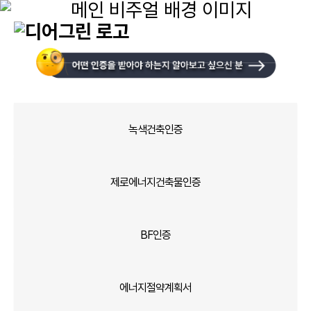
Sitemap
(주)
디
어
그
린
녹색건축인증
친환경 컨설팅
제로에너지건축물인증
인증 유형별 서비스
BF인증
에너지절약계획서