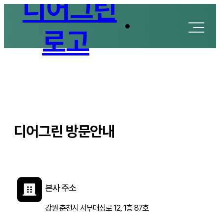
(주)
Sitemap
디
어
그
오시는 길
디어그린 방문안내
린
방문 전에는 사전 예약을 부탁드립니다.
본사 주소
강원 춘천시 서부대성로 12, 1층 87호