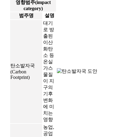
영향범주(impact
category)
범주명
설명
대기
로 방
출된
이산
화탄
소 등
온실
탄소발자국
가스
(Carbon
물질
Footprint)
이 지
구의
기후
변화
에 미
치는
영향
농업,
공업