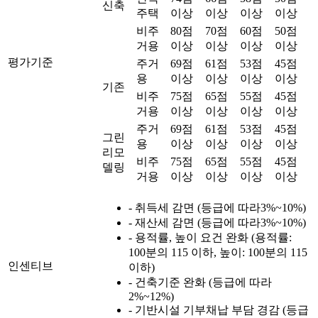
신축
주택
이상
이상
이상
이상
비주
80점
70점
60점
50점
거용
이상
이상
이상
이상
평가기준
주거
69점
61점
53점
45점
용
이상
이상
이상
이상
기존
비주
75점
65점
55점
45점
거용
이상
이상
이상
이상
주거
69점
61점
53점
45점
그린
용
이상
이상
이상
이상
리모
비주
75점
65점
55점
45점
델링
거용
이상
이상
이상
이상
- 취득세 감면 (등급에 따라3%~10%)
- 재산세 감면 (등급에 따라3%~10%)
- 용적률, 높이 요건 완화 (용적률:
100분의 115 이하, 높이: 100분의 115
인센티브
이하)
- 건축기준 완화 (등급에 따라
2%~12%)
- 기반시설 기부채납 부담 경감 (등급