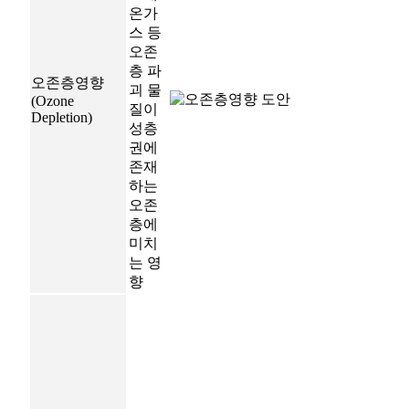
온가
스 등
오존
층 파
오존층영향
괴 물
(Ozone
질이
Depletion)
성층
권에
존재
하는
오존
층에
미치
는 영
향