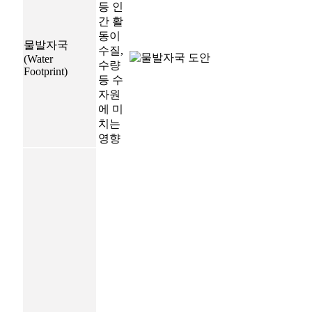
등 인
간 활
동이
물발자국
수질,
(Water
수량
Footprint)
등 수
자원
에 미
치는
영향