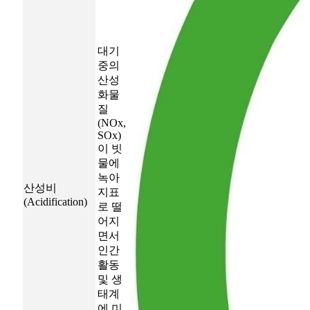
대기
중의
산성
화물
질
(NOx,
SOx)
이 빗
물에
녹아
산성비
지표
(Acidification)
로 떨
어지
면서
인간
활동
및 생
태계
에 미