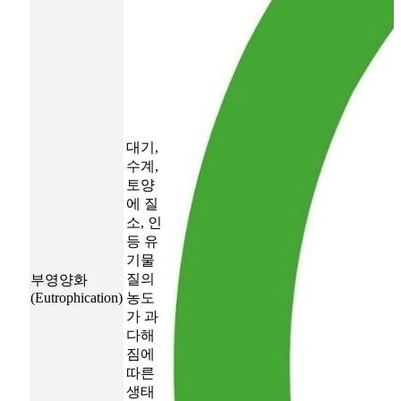
대기,
수계,
토양
에 질
소, 인
등 유
기물
질의
부영양화
(Eutrophication)
농도
가 과
다해
짐에
따른
생태