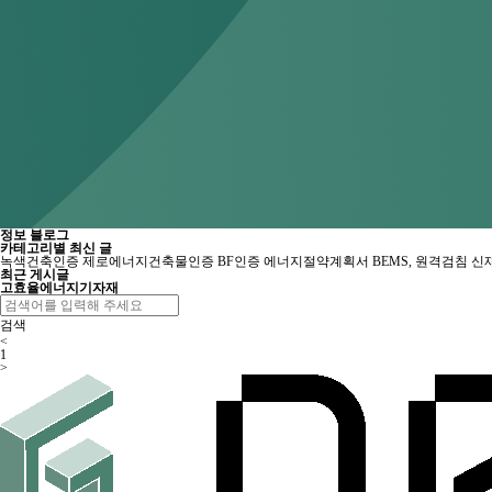
정보 블로그
카테고리별 최신 글
녹색건축인증
제로에너지건축물인증
BF인증
에너지절약계획서
BEMS, 원격검침
신
최근 게시글
고효율에너지기자재
검색
<
1
>