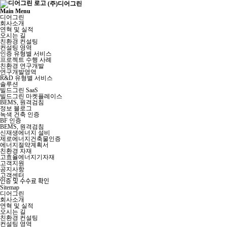
(주)디어그린
Main Menu
디어그린
회사소개
연혁 및 실적
오시는 길
친환경 컨설팅
컨설팅 영역
인증 유형별 서비스
프로젝트 수행 사례
친환경 연구개발
연구개발영역
R&D 유형별 서비스
솔루션
빌드그린 SaaS
빌드그린 마켓플레이스
BEMS, 원격검침
정보 블로그
녹색 건축 인증
BF 인증
BEMS, 원격검침
신재생에너지 설비
제로에너지건축물인증
에너지절약계획서
친환경 자재
고효율에너지기자재
고객지원
공지사항
고객센터
인증 및 수수료 확인
Sitemap
디어그린
회사소개
연혁 및 실적
오시는 길
친환경 컨설팅
컨설팅 영역