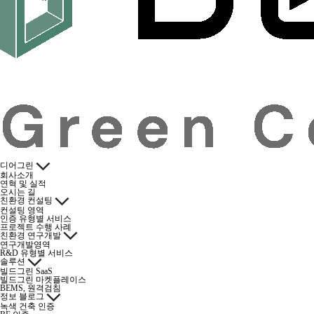
디어그린
회사소개
연혁 및 실적
오시는 길
친환경 컨설팅
컨설팅 영역
인증 유형별 서비스
프로젝트 수행 사례
친환경 연구개발
연구개발영역
R&D 유형별 서비스
솔루션
빌드그린 SaaS
빌드그린 마켓플레이스
BEMS, 원격검침
정보 블로그
녹색 건축 인증